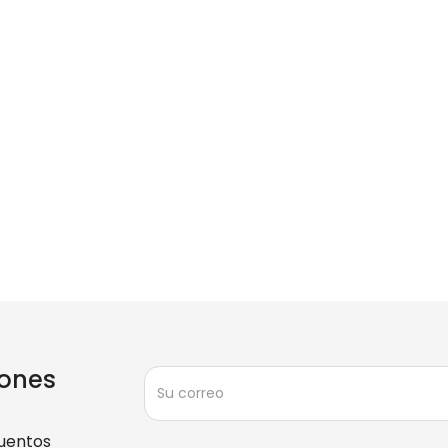
ones
uentos