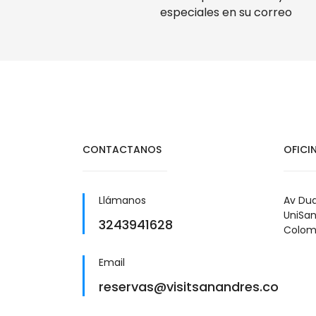
especiales en su correo
CONTACTANOS
OFICI
Llámanos
Av Dua
UniSan
3243941628
Colom
Email
reservas@visitsanandres.co