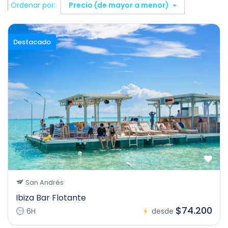
Ordenar por:
Precio (de mayor a menor)
Destacado
San Andrés
Ibiza Bar Flotante
$74.200
6H
desde